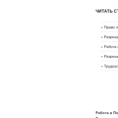
ЧИТАТЬ С
» Право 
» Разреш
» Работа 
» Разреш
» Трудоу
Работа в По