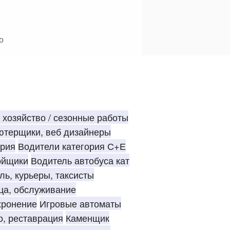
о
ОФИСЕ
 хозяйство / сезонные работы
ьютерщики, веб дизайнеры
рия
Водители категория С+Е
ойщики
Водитель автобуса кат
ль, курьеры, таксисты
ца, обслуживание
хронение
Игровые автоматы
о, реставрация
Каменщик