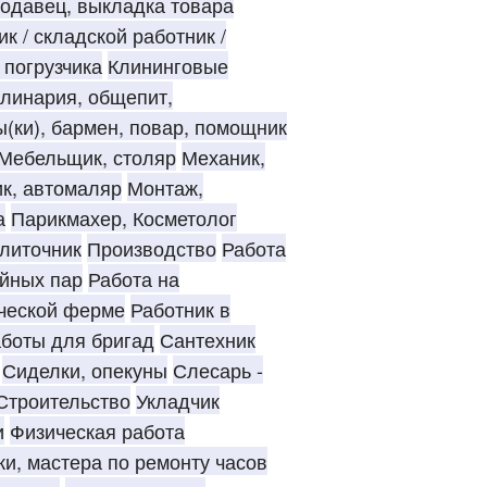
родавец, выкладка товара
к / складской работник /
 погрузчика
Клининговые
линария, общепит,
(ки), бармен, повар, помощник
Мебельщик, столяр
Механик,
к, автомаляр
Монтаж,
а
Парикмахер, Косметолог
литочник
Производство
Работа
йных пар
Работа на
ческой ферме
Работник в
боты для бригад
Сантехник
Сиделки, опекуны
Слесарь -
Строительство
Укладчик
и
Физическая работа
и, мастера по ремонту часов