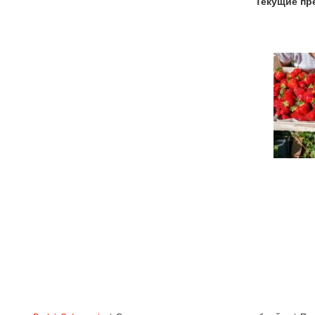
Текущие пр
ternetowy w języku Ukraińskim. Szuka
 etat
ski ( centralna Polska). Nie jest wymagana
ia spożywcze ( ) poszukuje inżyniera
cią programu Solid-Works. Oprócz
terowanie.
;
 online, call-center i internet
od klientów, wystawianie faktur
e produktu;