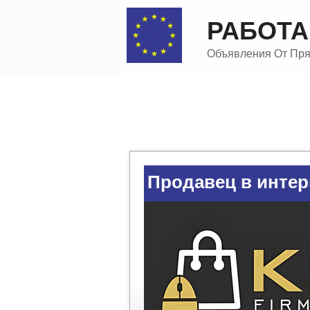
Перейти
РАБОТА
к
содержимому
Объявления От Прям
КАТЕГОРИЯ В
Продавец в интер