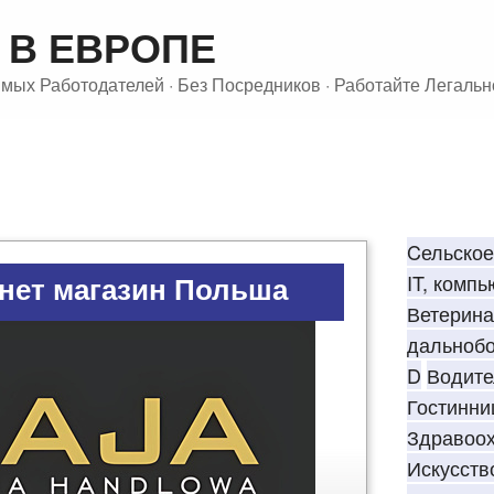
 В ЕВРОПЕ
ых Работодателей · Без Посредников · Работайте Легальн
АКАНСИИ:
РАБОТНИК В 
Cельское
нет магазин Польша
IT, комп
Ветерина
дальноб
D
Водите
Гостинни
Здравоо
Искусств