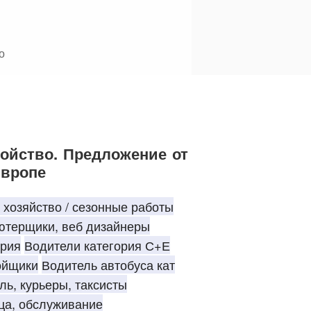
о
ВО
ойство. Предложение от
Европе
 хозяйство / сезонные работы
ьютерщики, веб дизайнеры
рия
Водители категория С+Е
ойщики
Водитель автобуса кат
ль, курьеры, таксисты
ца, обслуживание