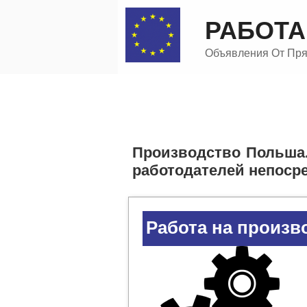
Перейти
РАБОТА
к
содержимому
Объявления От Прям
КАТЕГОРИЯ В
Производство Польша.
работодателей непосре
Работа на произв