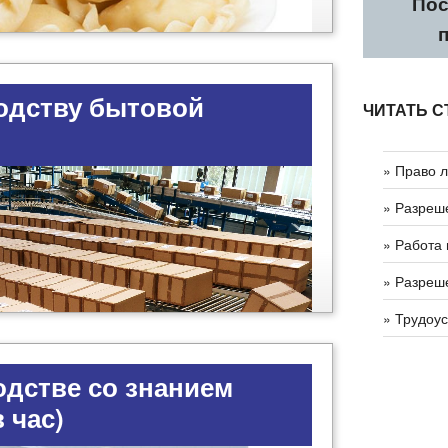
Пос
ите через Viber / WhatsApp или
рму внизу!
одству бытовой
ЧИТАТЬ С
» Право 
+48 535 …
(покажи
оизводства пельменей, бутербродов и
(Maksym)
» Разреш
 работы от кандидатов. Вам не нужно
» Работа 
» Разреш
+48 530 481 373 (Iwona
» Трудоу
+48 733 …
(покажи
Екатерина)
одстве со знанием
 час)