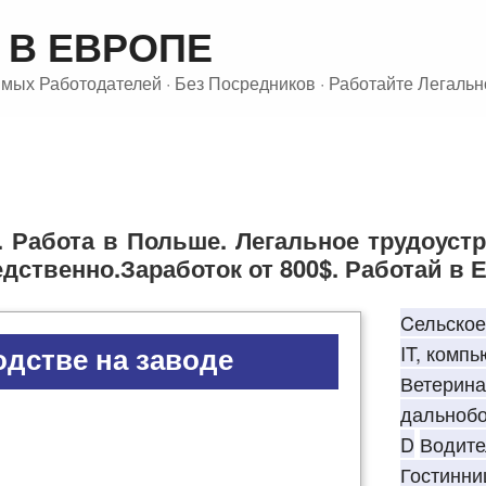
 В ЕВРОПЕ
ых Работодателей · Без Посредников · Работайте Легальн
АКАНСИИ:
ПРОИЗВОДСТ
 Работа в Польше. Легальное трудоустр
дственно.Заработок от 800$. Работай в 
Cельское
одстве на заводе
IT, комп
Ветерина
дальноб
D
Водите
Гостинни