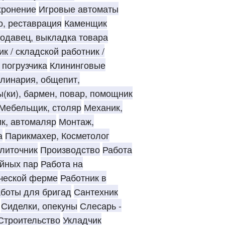
хронение
Игровые автоматы
о, реставрация
Каменщик
родавец, выкладка товара
к / складской работник /
 погрузчика
Клининговые
линария, общепит,
(ки), бармен, повар, помощник
Мебельщик, столяр
Механик,
к, автомаляр
Монтаж,
а
Парикмахер, Косметолог
литочник
Производство
Работа
йных пар
Работа на
ческой ферме
Работник в
боты для бригад
Сантехник
Сиделки, опекуны
Слесарь -
Строительство
Укладчик