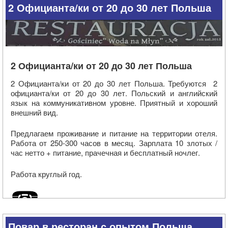
умение работать в команде
2 Официанта/ки от 20 до 30 лет Польша
Предлагаем:
жилье
Работа в хорошей команде
Трудовой договор
Высокая зарплата
Периодическое обучение
2 Официанта/ки от 20 до 30 лет Польша
Вы хотите присоединиться к нам? Приглашаем к
сотрудничеству!
2 Официанта/ки от 20 до 30 лет Польша. Требуются 2
Отправьте свое резюме заполнив формуляр, внизу
официанта/ки от 20 до 30 лет. Польский и английский
данного объявления
язык на коммуникативном уровне. Приятный и хороший
внешний вид.
Предлагаем проживание и питание на территории отеля.
Работа от 250-300 часов в месяц. Зарплата 10 злотых /
час нетто + питание, прачечная и бесплатный ночлег.
Работа круглый год.
Повар в ресторан с опытом Польша