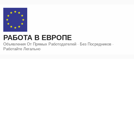
Перейти
к
содержимому
РАБОТА В ЕВРОПЕ
Объявления От Прямых Работодателей · Без Посредников ·
Работайте Легально
КАТЕГОРИЯ ВАКАНСИИ:
КУЛИНАРИЯ, ОБЩЕПИТ,
ОФИЦИАТЫ(КИ),
БАРМЕН, ПОВАР,
ПОМОЩНИК ПО КУХНЕ