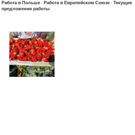
Restauracja Sote w NoBO Hotelu *** al. Włókniarzy/ Liściasta
Работа в Польше · Работа в Европейском Союзе · Текущие
86 w Łodzi zatrudni kucharzy. Szukamy wyłącznie osób z
предложения работы
doświadczeniem. Stawka netto 12-14 zł/h
Nr. tel: 6