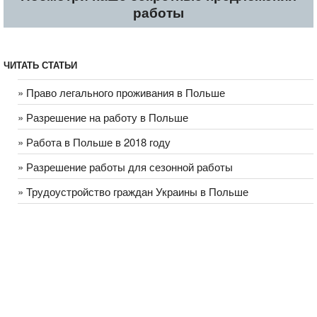
работы
ЧИТАТЬ СТАТЬИ
Zatrudnię 2 kelnerów lub 2 kelnerki od 20-30 lat.Język polski i
» Право легального проживания в Польше
angielski w stopniu komunikatywnym. Wymagana miła
aparycja i schludny wygląd.Zapewniamy nocleg i wyżywienie
» Разрешение на работу в Польше
na miejscu. Praca od 250-300 godzin /miesiąc. 10 zł / godzinę
netto+ wyżywienie,pranie i nocleg bezpłatny. Praca przez
» Работа в Польше в 2018 году
cały rok.
» Разрешение работы для сезонной работы
» Трудоустройство граждан Украины в Польше