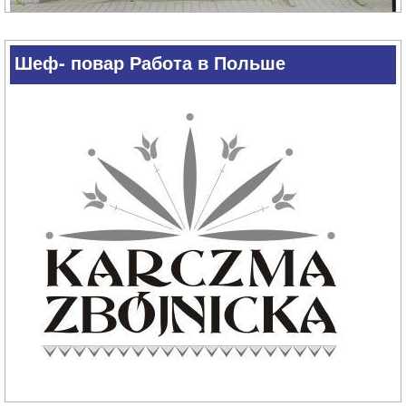
/ whatsapp / viber
+
48 781 856 791
Шеф- повар Работа в Польше
Помощник на кухне Польша
Помощник на кухне Польша. Наш ресторан принял
участие в телепрограмме
«Кухонные революции с
Магдой Гесслер»
, после которой наш ресторан стал
чрезвычайно популярным.
Помощник по кухне – женщина, мужчина
ТРЕБОВАНИЯ – опыт работы на кухне
– знание польского языка на коммуникативном уровне
предлагаем проживание, питание, зарплата 12 злотых /
час
/ whatsapp / viber
+
48 781 856 791