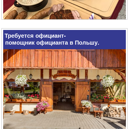
Требуется официант-
помощник официанта в Польшу.
+48
602…
(покажи номер)
+48 602429375
Наш ресторан ищет шеф-повара (женский или мужской).
Работа на кухне, приготовление блюд, catering, мы
поддерживаем специальные мероприятия.
Мы специализируемся на польской кухне, пицце, салатах
и гамбургерах.