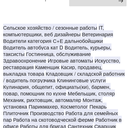
Следующая страница
записей
Od kandydatów oczekujemy doświadczenia na podobnym
stanowisku, sumienności i zaangażowania.
wynagrodzenie – 3500 brutto/miesiąc , zakwaterowanie –
pokój pracowniczy z łazienką
Повар в ресторан с опытом Польша
Cельское хозяйство / сезонные работы
IT,
компьютерщики, веб дизайнеры
Ветеринария
Повар в ресторан с опытом Польша. Ресторан Sote в
Водители категория С+Е дальнобойщики
отеле NoBO *** al. Włókniarzy / Liściasta 86 в
Водитель автобуса кат D
Водитель, курьеры,
Лодзи требуются повара. Необходимы люди с опытом
работы поваром. Повар в ресторан с опытом Польша.
таксисты
Гостинница, обслуживание
Здравоохронение
Игровые автоматы
Искусство,
Зарплата нетто 12-14 злотых / час
реставрация
Каменщик
Касир, продавец,
выкладка товара
Кладовщик / складской работник
/ водитель погрузчика
Клининговые услуги
Кулинария, общепит, официаты(ки), бармен,
повар, помощник по кухне
Мебельщик, столяр
Механик, рихтовщик, автомаляр
Монтаж,
установка
Парикмахер, Косметолог
Пекарь
Плиточник
Производство
Работа для семейных
пар
Работа на скотоводческой ферме
Работник в
Приглашаем посетить наши веб странички, так же
офисе
Работы для бригад
Сантехник
Сварщик
Фейсбук