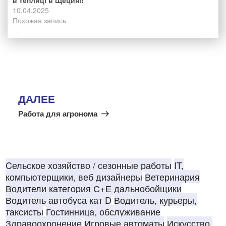
10.04.2025
Похожая запись
Навигация
по
Следующая
ДАЛЕЕ
записям
запись
Работа для агронома
Cельское хозяйство / сезонные работы
IT,
компьютерщики, веб дизайнеры
Ветеринария
Водители категория С+Е дальнобойщики
Водитель автобуса кат D
Водитель, курьеры,
таксисты
Гостинница, обслуживание
Здравоохронение
Игровые автоматы
Искусство,